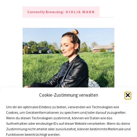
Currently Browsing:
GIULIA WAHN
Cookie-Zustimmung verwalten
Um dir ein optimales Erlebnis zu bieten, verwenden wir Technologien wie
LEBEN
Cookies, um Geräteinformationen zu speichern und/oder darauf zuzugreifen.
Wenn du diesen Technologien zustimmst, können wir Daten wie das
Interview: Giulia Wahn beim
Surfverhalten oder eindeutige IDs auf dieser Website verarbeiten. Wenn du deine
Zustimmung nicht erteilst oder zurückziehst, können bestimmte Merkmale und
ESC 2019
Funktionen beeinträchtigt werden.