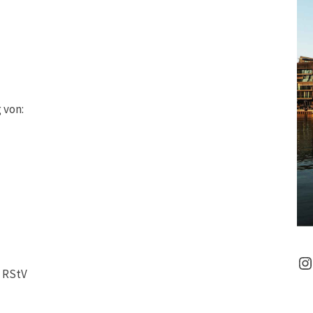
 von:
In
2 RStV