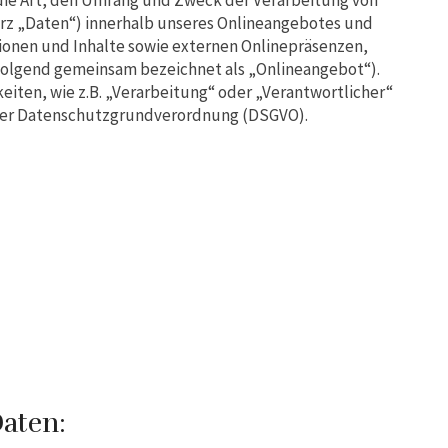
die Art, den Umfang und Zweck der Verarbeitung von
z „Daten“) innerhalb unseres Onlineangebotes und
onen und Inhalte sowie externen Onlinepräsenzen,
chfolgend gemeinsam bezeichnet als „Onlineangebot“).
keiten, wie z.B. „Verarbeitung“ oder „Verantwortlicher“
 4 der Datenschutzgrundverordnung (DSGVO).
Daten: