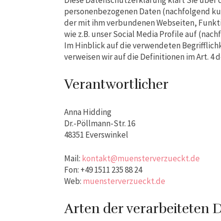
Diese Datenschutzerklärung klärt Sie über 
personenbezogenen Daten (nachfolgend kur
der mit ihm verbundenen Webseiten, Funkti
wie z.B. unser Social Media Profile auf (na
Im Hinblick auf die verwendeten Begrifflich
verweisen wir auf die Definitionen im Art.
Verantwortlicher
Anna Hidding
Dr.-Pöllmann-Str. 16
48351 Everswinkel
Mail:
kontakt@muensterverzueckt.de
Fon: +49 1511 235 88 24
Web:
muensterverzueckt.de
Arten der verarbeiteten 