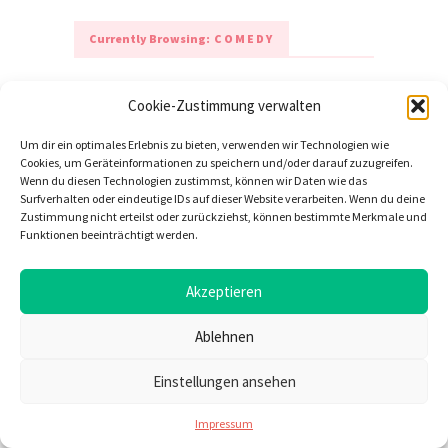
Currently Browsing:
COMEDY
It seems we can’t find what you’re looking for.
Cookie-Zustimmung verwalten
Perhaps searching can help.
Um dir ein optimales Erlebnis zu bieten, verwenden wir Technologien wie
Cookies, um Geräteinformationen zu speichern und/oder darauf zuzugreifen.
Wenn du diesen Technologien zustimmst, können wir Daten wie das
Surfverhalten oder eindeutige IDs auf dieser Website verarbeiten. Wenn du deine
DESIGNED & DEVELOPED BY
Zustimmung nicht erteilst oder zurückziehst, können bestimmte Merkmale und
MERIDIANTHEMES
Funktionen beeinträchtigt werden.
ÜBER UNS
WERBUNG
IMPRESSUM
Akzeptieren
Ablehnen
Einstellungen ansehen
Impressum